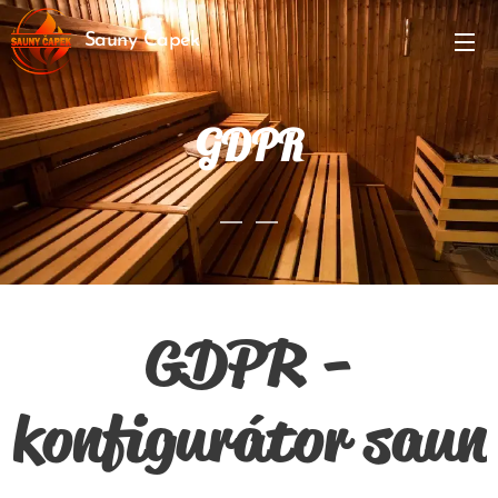
Sauny Čapek
GDPR
GDPR -
konfigurátor saun