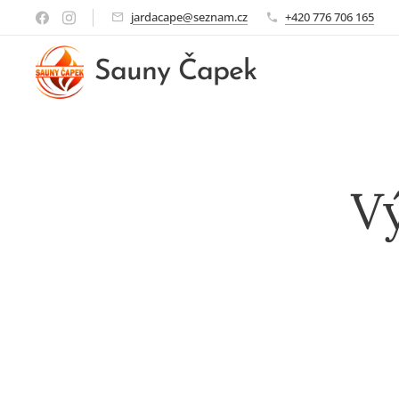
jardacape@seznam.cz
+420 776 706 165
Sauny Čapek
Vý