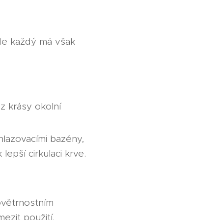
 Ne každý má však
z krásy okolní
lazovacími bazény,
epší cirkulaci krve.
ovětrnostním
zit použití.