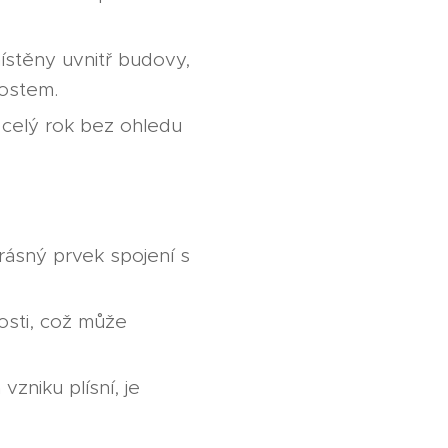
místěny uvnitř budovy,
ostem.
 celý rok bez ohledu
rásný prvek spojení s
nosti, což může
vzniku plísní, je