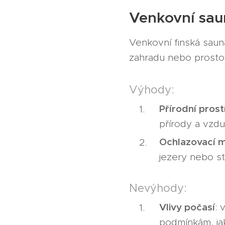
Venkovní sau
Venkovní finská sauna
zahradu nebo prostor,
Výhody:
Přírodní prost
přírody a vzd
Ochlazovací 
jezery nebo st
Nevýhody:
Vlivy počasí
: 
podmínkám, jak