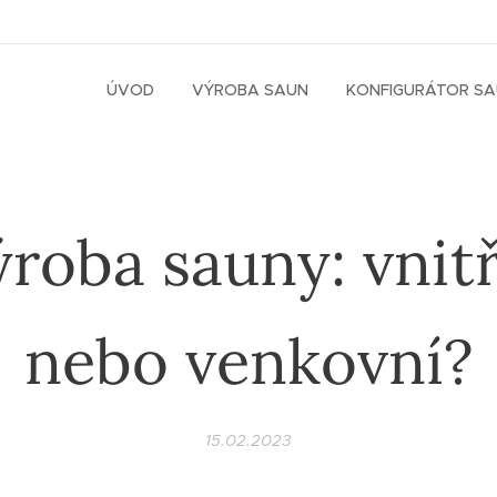
ÚVOD
VÝROBA SAUN
KONFIGURÁTOR S
roba sauny: vnit
nebo venkovní?
15.02.2023