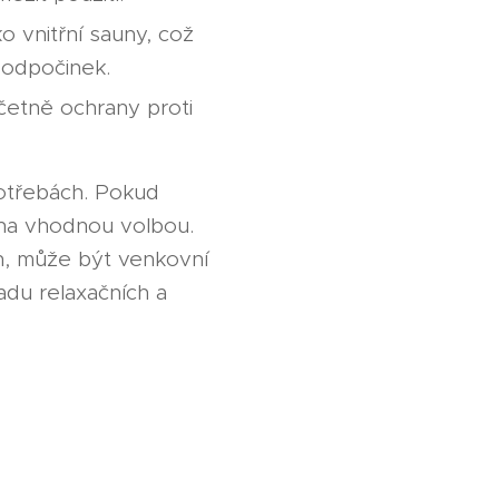
o vnitřní sauny, což
odpočinek.
četně ochrany proti
potřebách. Pokud
auna vhodnou volbou.
h, může být venkovní
adu relaxačních a