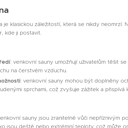
na
 je klasickou záležitostí, která se nikdy neomrzí.
 kde ji postavit.
ředí
: venkovní sauny umožňují uživatelům těšit se 
uchu na čerstvém vzduchu.
možnosti
: venkovní sauny mohou být doplněny och
udenými sprchami, což zvyšuje zážitek a přispívá k l
venkovní sauny jsou zranitelné vůči nepříznivým p
o jsou deště nebo extrémní teploty, což může ome