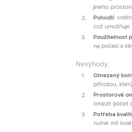
jiného prostor
Pohodlí
: vnit
což umožňuje 
Použitelnost p
na počasí a kl
Nevýhody:
Omezený kont
přírodou, kte
Prostorové o
omezit počet 
Potřeba kvalit
nutné mít kvali