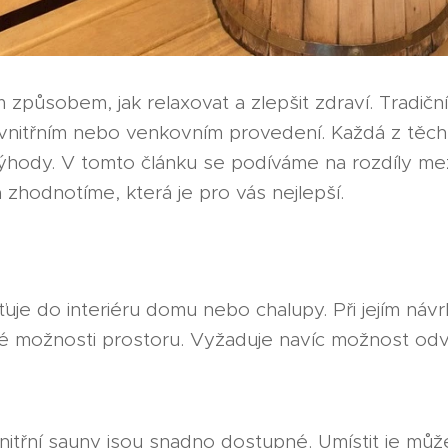
způsobem, jak relaxovat a zlepšit zdraví. Tradičn
vnitřním nebo venkovním provedení. Každá z těc
ýhody. V tomto článku se podíváme na rozdíly mezi
zhodnotíme, která je pro vás nejlepší.
ťuje do interiéru domu nebo chalupy. Při jejím náv
možnosti prostoru. Vyžaduje navíc možnost odvět
vnitřní sauny jsou snadno dostupné. Umístit je mů