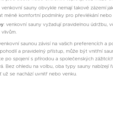
: venkovní sauny obvykle nemají takové zázemí jak
 méně komfortní podmínky pro převlékání nebo 
by
: venkovní sauny vyžadují pravidelnou údržbu, v
 vlivům.
 venkovní saunou závisí na vašich preferencích a 
 pohodlí a pravidelný přístup, může být vnitřní s
e po spojení s přírodou a společenských zážitcíc
á. Bez ohledu na volbu, oba typy sauny nabízejí ř
ť už se nachází uvnitř nebo venku.