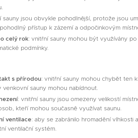
u.
řní sauny jsou obvykle pohodlnější, protože jsou u
pohodlný přístup k zázemí a odpočinkovým místn
o celý rok
: vnitřní sauny mohou být využívány po
imatické podmínky.
akt s přírodou
: vnitřní sauny mohou chybět ten k
rý venkovní sauny mohou nabídnout.
mezení
: vnitřní sauny jsou omezeny velikostí míst
osob, kteří mohou současně využívat saunu.
ní ventilace
: aby se zabránilo hromadění vlhkosti a 
tní ventilační systém.