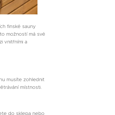
ích finské sauny
hto možností má své
 vnitřními a
rhu musíte zohlednit
rávání místnosti.
žete do sklepa nebo