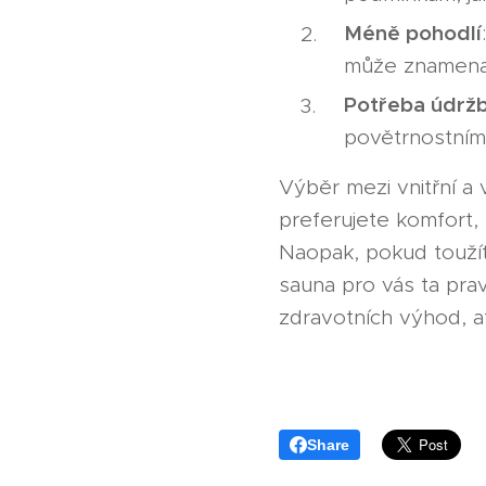
Méně pohodlí
může znamenat
Potřeba údrž
povětrnostním
Výběr mezi vnitřní a
preferujete komfort,
Naopak, pokud toužít
sauna pro vás ta prav
zdravotních výhod, a
Share