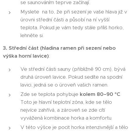
se saunováním teprve začínají.
Myslete na to, že při sezení je vaše hlava již v
úrovni střední části a působí na ní vyšší
teplota. Pokud je vám tedy stále příliš horko,
lehněte si.
3. Střední část (hladina ramen při sezení nebo
výška horní lavice)
:
Ve střední části sauny (přibližně 90 cm), bývá
druhá úroveň lavice. Pokud sedíte na spodní
lavici, jedná se o úroveň vašich ramen.
Zde se teplota pohybuje
kolem 80–90 °C
.
Toto je hlavní teplotní zóna, kde se tělo
nejvíce zahřívá, a zároveň se zde cítí
vyvážená kombinace horka a komfortu.
V této výšce je pocit horka intenzivnější a tělo