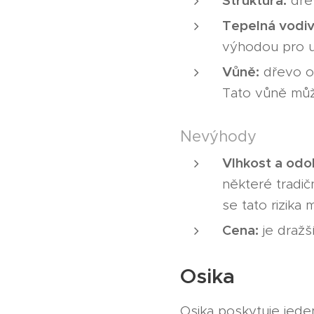
dřev
Tepelná vodiv
výhodou pro u
Vůně:
dřevo ol
Tato vůně může
Nevýhody
Vlhkost a odo
některé tradičn
se tato rizika m
Cena:
je dražš
Osika
Osika poskytuje jeden