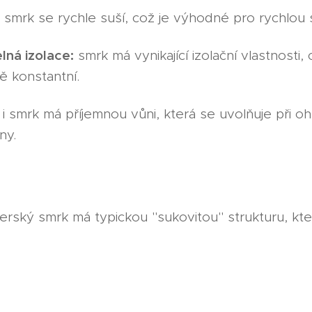
smrk se rychle suší, což je výhodné pro rychlou 
elná izolace:
smrk má vynikající izolační vlastnosti
ě konstantní.
i smrk má příjemnou vůni, která se uvolňuje při oh
ny.
rský smrk má typickou "sukovitou" strukturu, kt