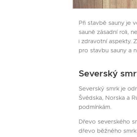
Při stavbě sauny je 
sauně zásadní roli, n
i zdravotní aspekty.
pro stavbu sauny a na 
Severský smr
Severský smrk je odr
Švédska, Norska a Ru
podmínkám.
Dřevo severského smr
dřevo běžného smrku.