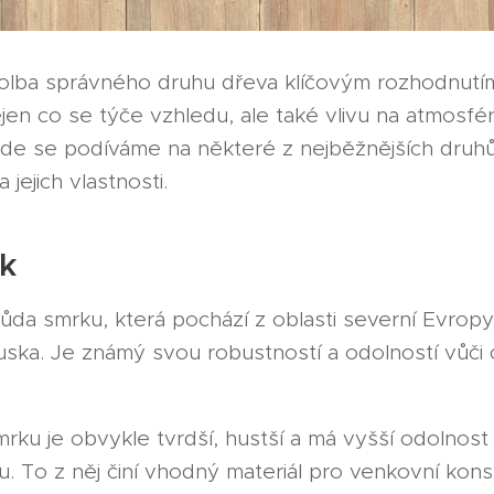
volba správného druhu dřeva klíčovým rozhodnutím
ejen co se týče vzhledu, ale také vlivu na atmosfé
 Zde se podíváme na některé z nejběžnějších druh
jejich vlastnosti.
k
ůda smrku, která pochází z oblasti severní Evropy
ska. Je známý svou robustností a odolností vůči 
ku je obvykle tvrdší, hustší a má vyšší odolnost 
 To z něj činí vhodný materiál pro venkovní kons