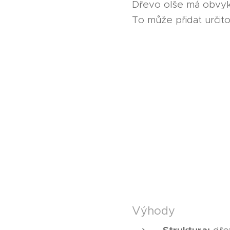
Dřevo olše má obvykl
To může přidat určit
Výhody
Struktura: