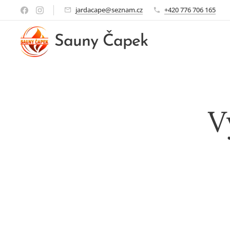
jardacape@seznam.cz
+420 776 706 165
Sauny Čapek
V