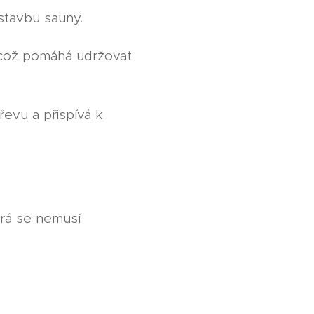
stavbu sauny.
, což pomáhá udržovat
řevu a přispívá k
erá se nemusí