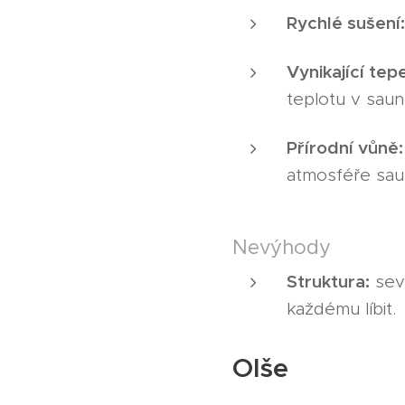
Rychlé sušení:
Vynikající tep
teplotu v saun
Přírodní vůně:
atmosféře sau
Nevýhody
Struktura:
seve
každému líbit.
Olše