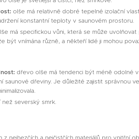
o olše je světlejší a čistčí, než smrkové.
ost:
olše má relativně dobré tepelné izolační vlas
držení konstantní teploty v saunovém prostoru.
še má specifickou vůni, která se může uvolňovat p
 být vnímána různě, a někteří lidé ji mohou pov
lnost:
dřevo olše má tendenci být méně odolné vů
í saunové dřeviny. Je důležité zajistit správnou ve
inimalizovala.
í než severský smrk.
 z nejhezčích a nejčistčích materiálů pro vnitřní o