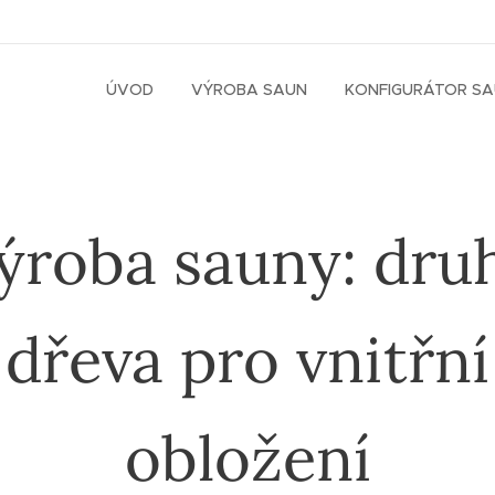
ÚVOD
VÝROBA SAUN
KONFIGURÁTOR S
ýroba sauny: dru
dřeva pro vnitřní
obložení