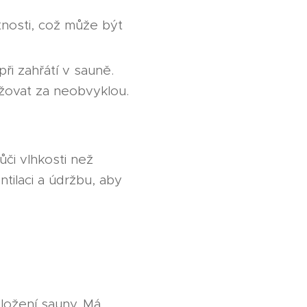
tnosti, což může být
ři zahřátí v sauně.
ažovat za neobvyklou.
či vlhkosti než
ntilaci a údržbu, aby
bložení sauny. Má