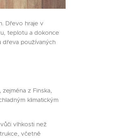
. Dřevo hraje v
ru, teplotu a dokonce
ů dřeva používaných
, zejména z Finska,
chladným klimatickým
vůči vlhkosti než
trukce, včetně